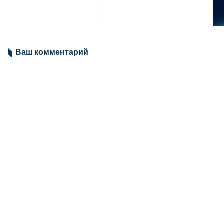
Тегеран , 23 апреля, ИРНА — 
раунда переговоров между Ира
дипломатического тупика стал
Михаил Ульянов отметил, что пер
«Судя по всему, процесс перегов
Особое внимание российский дипл
социальных сетях зачастую идут 
Дипломат охарактеризовал многи
Ульянов добавил, что со стороны
Мир
Россия