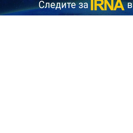
Постоянный представитель России при международных организа
ном и США, которые должны были состояться в Исламабаде. По
а непоследовательность действий американской администрации
еговорный процесс на данном этапе выглядит крайне разбалансир
оров не был должным образом скоординирован и организован», — 
омат уделил поведению президента США в публичном пространстве
вразрез с реальным дипломатическим протоколом.
е высказывания официального Вашингтона как «преждевременные»
 Соединенных Штатов поступает слишком много взаимоисключающих