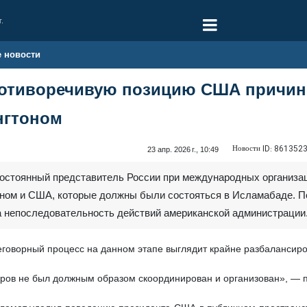
г.
е новости
ротиворечивую позицию США причин
нгтоном
Новости ID:
861352
23 апр. 2026 г., 10:49