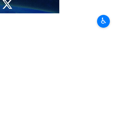
циях в Вене Михаил Ульянов прокомментировал срыв второго
♿︎
 словам российского дипломата, основной причиной
.
ованным.
подчеркнул постпред РФ.
. Ульянов указал на то, что заявления американского лидера в
.
 сигналов, что мешает установлению конструктивного диалога.