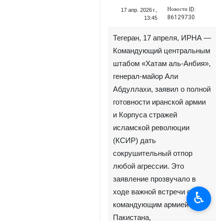
Новости ID:
17 апр. 2026 г.,
86129730
13:45
Тегеран, 17 апреля, ИРНА —
Командующий центральным
штабом «Хатам аль-Анбия»,
генерал-майор Али
Абдуллахи, заявил о полной
готовности иранской армии
и Корпуса стражей
исламской революции
(КСИР) дать
сокрушительный отпор
любой агрессии. Это
заявление прозвучало в
ходе важной встречи с
♿︎
командующим армией
Пакистана,