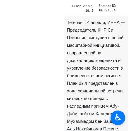
Новости ID:
14 апр. 2026 г.,
86127634
16:42
Тегеран, 14 апреля, ИРНА —
Председатель КНР Си
Цзиньпин выступил с новой
масштабной инициативой,
направленной на
деэскалацию конфликта и
укрепление безопасности в
ближневосточном регионе.
План был представлен в
ходе официальной встречи
китайского лидера с
наследным принцем Абу-
Даби шейхом Халедом бен
♿︎
Мухаммедом бен Заидом
Аль Нахайяном в Пекине.