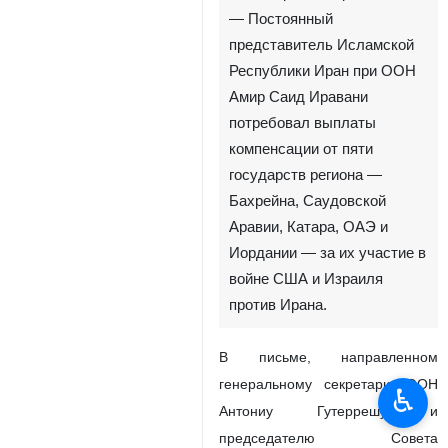
— Постоянный
представитель Исламской
Республики Иран при ООН
Амир Саид Иравани
потребовал выплаты
компенсации от пяти
государств региона —
Бахрейна, Саудовской
Аравии, Катара, ОАЭ и
Иордании — за их участие в
войне США и Израиля
против Ирана.
В письме, направленном
генеральному секретарю ООН
♿︎
Антониу Гутеррешу и
председателю Совета