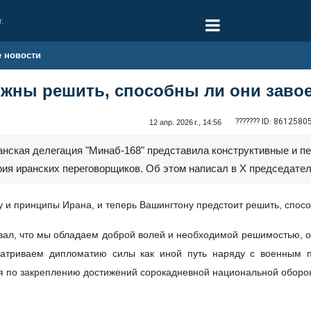
г.
е новости
жны решить, способны ли они завое
??????? ID:
8612580
12 апр. 2026 г., 14:56