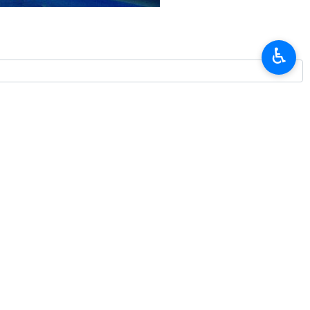
♿︎
и признании Вашингтоном прав Исламской Республики Иран.
хаммад Багер Галибаф накануне начала переговоров в
— приводит его слова пакистанский телеканал Geo News.
кой Республики Иран. В этом случае Иран готов к достижению
е переговоров.
 апреля рейсом «Минаб‑168» для проведения переговоров с
а Центрального банка Абдольнасер Хеммати и секретарь Совета