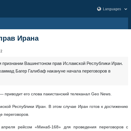
прав Ирана
62