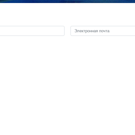
остижение соглашения между Ираном и США возможно только пр
парламента Ирана и глава иранской переговорной делегации Мо
еговоры в Исламабад с доброй волей, однако не доверяет США», 
ый план соглашения, предусматривающий признание прав Исламс
 напомнил, что в прошлом США не выполняли свои обещания в ход
ция во главе с Галибафом прибыла в Исламабад вечером 10
став также входят министр иностранных дел Аббас Арагчи, глав