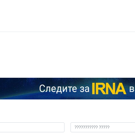
онистский писатель и аналитик Барак Сери заявил, что премье