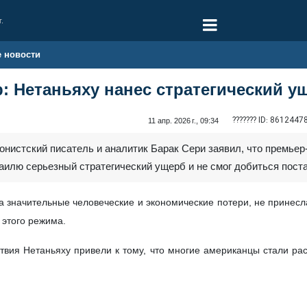
г.
е новости
: Нетаньяху нанес стратегический 
??????? ID:
8612447
11 апр. 2026 г., 09:34