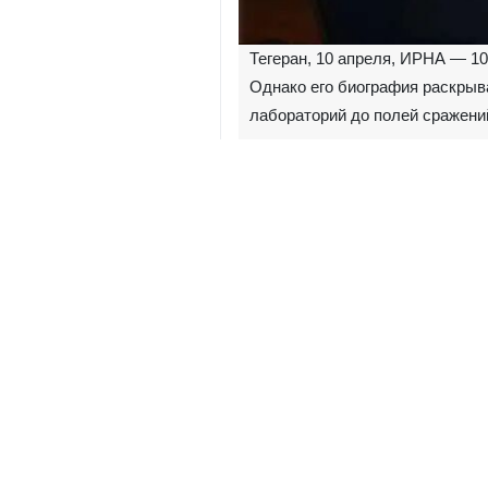
Тегеран, 10 апреля, ИРНА — 1
Однако его биография раскрыва
лабораторий до полей сражени
Кемаль Харази стоял у истоков кл
Первый директор ИРНА: Он стал 
Голос фронта: В годы Священно
тяжелейшие для страны годы.
Министр и стратег: После восьми 
(аятоллы Хаменеи) одним из главн
Дипломатия как искусство убежде
Харази принадлежал к поколению