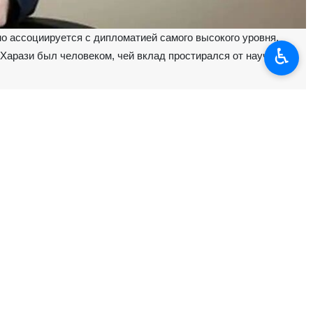
о ассоциируется с дипломатией самого высокого уровня.
♿︎
 Харази был человеком, чей вклад простирался от научных
ейни.
 военной пропаганде, отвечая за информационную политику в
кий совет по внешним связям, став по указу ныне павшего Лидера
ных протоколов, а как глубокую стратегическую игру. За годы