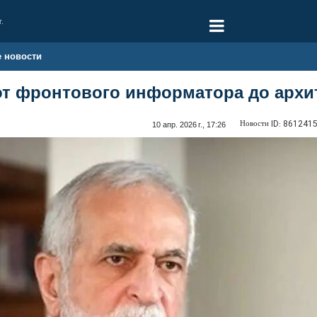
г.
е новости
от фронтового информатора до архи
Новости ID:
861241
10 апр. 2026 г., 17:26