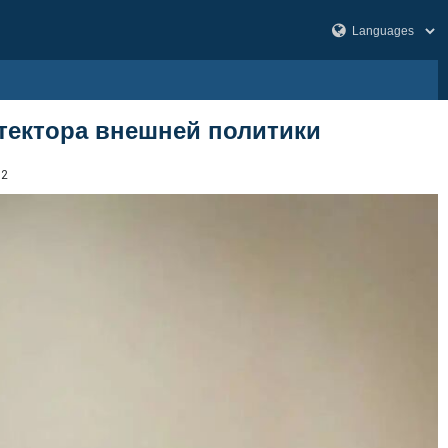
тектора внешней политики
52