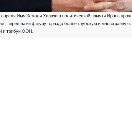
0 апреля Имя Кемаля Харази в политической памяти Ирана прочн
ет перед нами фигуру гораздо более глубокую и многогранную.
й и трибун ООН.
ючевых институтов Исламской Республики.
первым руководителем агентства, назначенным лично Имамом Хом
й обороны (ирано-иракской войны) Харази возглавлял Совет по
лет на посту министра иностранных дел он возглавил Стратегичес
ых аналитиков и архитекторов глобальной стратегии страны.
ния
 политиков, которые понимали дипломатию не как набор формаль