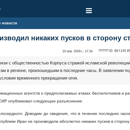
г.
е новости
изводил никаких пусков в сторону с
??????? ID:
8612414
10 апр. 2026 г., 17:16