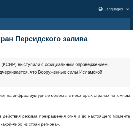
тран Персидского залива
9