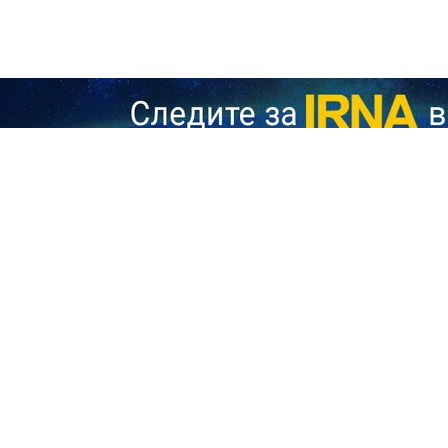
Связи с общественностью Корпуса стражей исламской революц
там в регионе, произошедшим в последние часы. В заявлении п
условия временного прекращения огня.
мационных агентств о предполагаемых атаках беспилотников и ра
КСИР опубликовал следующее разъяснение:
лосердного. Доводим до сведения, что в течение последних час
ублики Иран не производили абсолютно никаких пусков в сторону 
то за сообщениями об атаках могут стоять силы, заинтересованны
дарах соответствуют действительности, то это, без сомнения, де
циденты могут быть организованы для дискредитации Ирана и ра
воей многолетней практике брать на себя ответственность за во