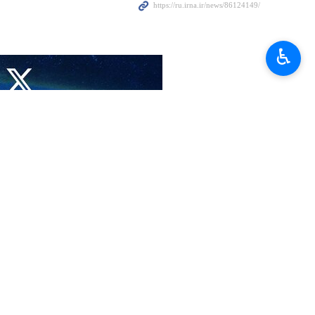
ии (КСИР) выступили с официальным опровержением
♿︎
одчеркивается, что Вооруженные силы Исламской
кет на инфраструктурные объекты в некоторых странах на южном
ов действия режима прекращения огня и до настоящего момента
какой-либо из стран региона».
е в срыве дипломатического процесса:
ло рук сионистского врага или США», — говорится в заявлении.
зрушения договоренностей о перемирии.
енные операции: