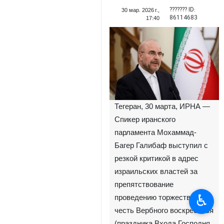
??????? ID:
30 мар. 2026 г.,
86114683
17:40
Тегеран, 30 марта, ИРНА —
Спикер иранского
парламента Мохаммад-
Багер Галибаф выступил с
резкой критикой в адрес
израильских властей за
препятствование
♿︎
проведению торжеств в
честь Вербного воскресенья
(праздника Входа Господня