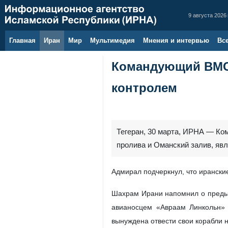
9 августа 2026 
Главная
Иран
Мир
Мультимедия
Мнения и интервью
Вс
Командующий ВМС 
контролем
Тегеран, 30 марта, ИРНА — Ко
пролива и Оманский залив, яв
Адмирал подчеркнул, что ирански
Шахрам Ирани напомнил о предыд
авианосцем «Авраам Линкольн» 
вынуждена отвести свои корабли 