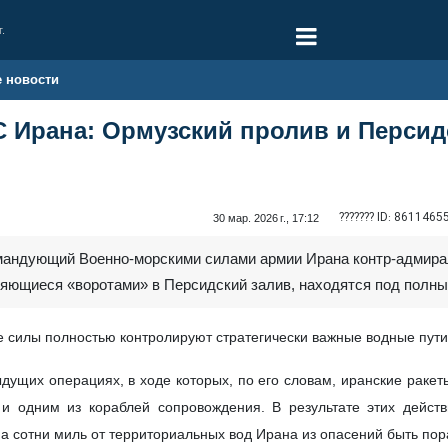
г.
е новости
Ирана: Ормузский пролив и Персид
??????? ID:
8611465
30 мар. 2026 г., 17:12
мандующий Военно-морскими силами армии Ирана контр-адмирал
ляющиеся «воротами» в Персидский залив, находятся под полн
е силы полностью контролируют стратегически важные водные пути
ущих операциях, в ходе которых, по его словам, иранские ракет
и одним из кораблей сопровождения. В результате этих действ
на сотни миль от территориальных вод Ирана из опасений быть по