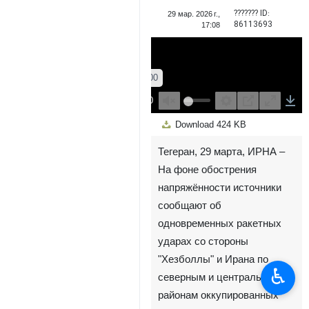
??????? ID:
29 мар. 2026 г.,
86113693
17:08
00:00
Play
Unmute
Settings
PIP
Enter
Down
Download
424 KB
fullscreen
Тегеран, 29 марта, ИРНА –
На фоне обострения
напряжённости источники
сообщают об
одновременных ракетных
ударах со стороны
"Хезболлы" и Ирана по
♿︎
северным и центральным
районам оккупированных