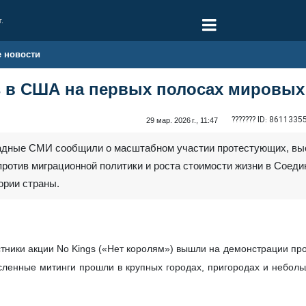
г.
е новости
s в США на первых полосах мировы
??????? ID:
8611335
29 мар. 2026 г., 11:47
падные СМИ сообщили о масштабном участии протестующих, вы
против миграционной политики и роста стоимости жизни в Соеди
ории страны.
тники акции No Kings («Нет королям») вышли на демонстрации про
ленные митинги прошли в крупных городах, пригородах и небольш