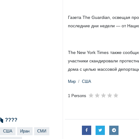
Газета The Guardian, освещая про
последние дни недели — от Нацио
The New York Times также сообщил
участники скандировали протестн
дома с целью массовой депортаци
Мир
США
1 Persons
????
США
Иран
СМИ