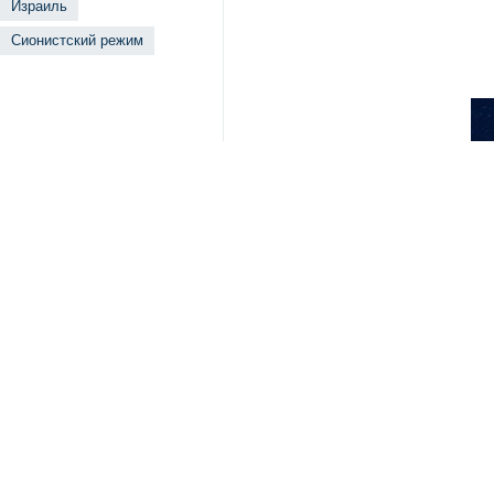
Израиль
Сионистский режим
??? ???????????
Send