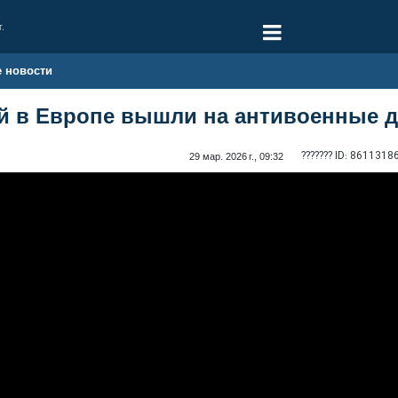
г.
е новости
й в Европе вышли на антивоенные д
??????? ID:
8611318
29 мар. 2026 г., 09:32