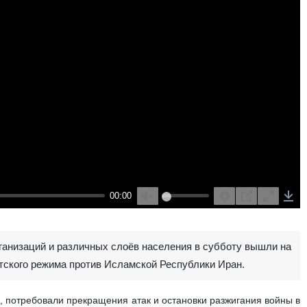
00:00
Unmute
Settings
PIP
Enter
Down
fullscreen
ганизаций и различных слоёв населения в субботу вышли на
тского режима против Исламской Республики Иран.
, потребовали прекращения атак и остановки разжигания войны в