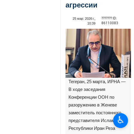
агрессии
??????? ID:
25 мар. 2026 г.,
86110083
10:39
Тегеран, 25 марта, ИРНА —
В ходе заседания
Конференции ООН по
разоружению в Женеве
заместитель постоянного
♿︎
представителя Исламской
Республики Иран Реза