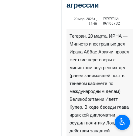
агрессии
??????? ID:
20 мар. 2026 г.,
86106732
14:49
Тегеран, 20 марта, ИРНА —
Министр иностранных дел
Ирана Аббас Аракчи провёл
жесткие переговоры с
министром внутренних дел
(ранее занимавшей пост в
теневом кабинете по
международным делам)
Великобритании Иветт
Купер. В ходе беседы глава
иранской дипломатии
♿︎
осудил политику Лондона и
действия западной