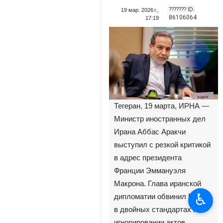
??????? ID:
19 мар. 2026 г.,
86106064
17:19
Тегеран, 19 марта, ИРНА —
Министр иностранных дел
Ирана Аббас Аракчи
выступил с резкой критикой
в адрес президента
Франции Эммануэля
Макрона. Глава иранской
♿︎
дипломатии обвинил Париж
в двойных стандартах и
игнорировании актов