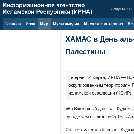
7 августа 2026 
Главная
Иран
Мир
Мультимедия
Мнения и интервью
Вс
ХАМАС в День аль
Палестины
Тегеран, 14 марта, ИРНА — Во
оккупированным территориям П
исламской революции (КСИР) п
«Во Всемирный день аль‑Кудс мы
прежде чем озарить небо Тель‑Ав
Он отметил, что в День аль‑Кудс