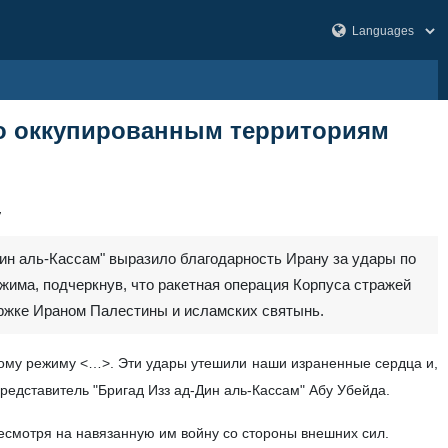
по оккупированным территориям
7
ин аль-Кассам" выразило благодарность Ирану за удары по
жима, подчеркнув, что ракетная операция Корпуса стражей
ржке Ираном Палестины и исламских святынь.
ому режиму <…>. Эти удары утешили наши израненные сердца и,
едставитель "Бригад Изз ад‑Дин аль‑Кассам" Абу Убейда.
несмотря на навязанную им войну со стороны внешних сил.