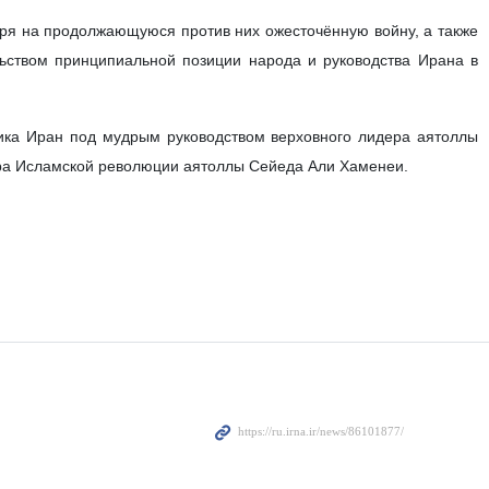
тря на продолжающуюся против них ожесточённую войну, а также
льством принципиальной позиции народа и руководства Ирана в
лика Иран под мудрым руководством верховного лидера аятоллы
ера Исламской революции аятоллы Сейеда Али Хаменеи.