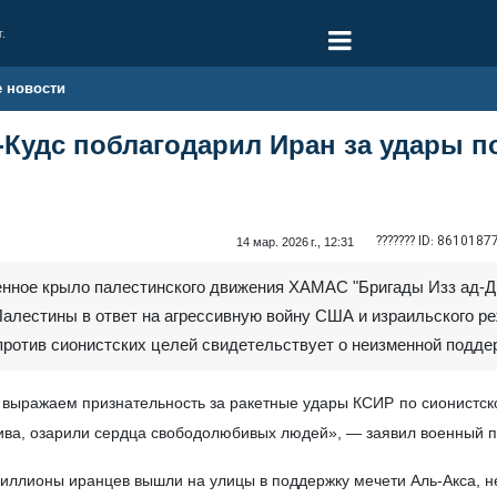
г.
е новости
‑Кудс поблагодарил Иран за удары 
??????? ID:
8610187
14 мар. 2026 г., 12:31
енное крыло палестинского движения ХАМАС "Бригады Изз ад-Д
алестины в ответ на агрессивную войну США и израильского ре
ротив сионистских целей свидетельствует о неизменной подде
 выражаем признательность за ракетные удары КСИР по сионистск
ива, озарили сердца свободолюбивых людей», — заявил военный пр
 миллионы иранцев вышли на улицы в поддержку мечети Аль‑Акса, 