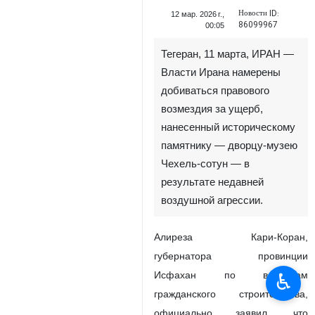
Новости ID:
12 мар. 2026 г.,
86099967
00:05
Тегеран, 11 марта, ИРАН —
Власти Ирана намерены
добиваться правового
возмездия за ущерб,
нанесенный историческому
памятнику — дворцу-музею
Чехель-сотун — в
результате недавней
воздушной агрессии.
Алиреза Кари-Коран,
губернатора провинции
♿︎
Исфахан по вопросам
гражданского строительства,
официально заявил, что