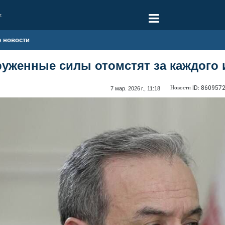
г.
е новости
уженные силы отомстят за каждого 
Новости ID:
860957
7 мар. 2026 г., 11:18