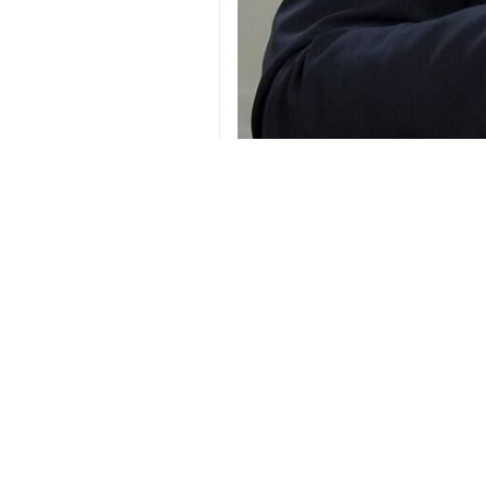
Тегеран, 7 марта, ИРАН - Мин
возмездие за гибель иранских 
Поводом для заявления послужил
иранцев и стойкость народа перед
Аракчи привел в пример самоотв
мирного населения.
Министр официально заявил, что 
Иран
Оборона