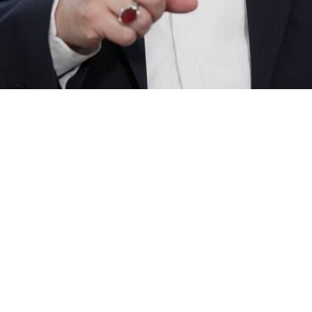
истр иностранных дел Ирана Аббас Аракчи выступил с эмоцион
граждан от рук враждебных сил.
а трагическая история семьи, ставшей жертвой нападения. Гла
 лицом угроз.
ерженность иранской матери, которая «не оставила своего ребе
«храбрые и могущественные вооруженные силы» Ирана отомстят за 