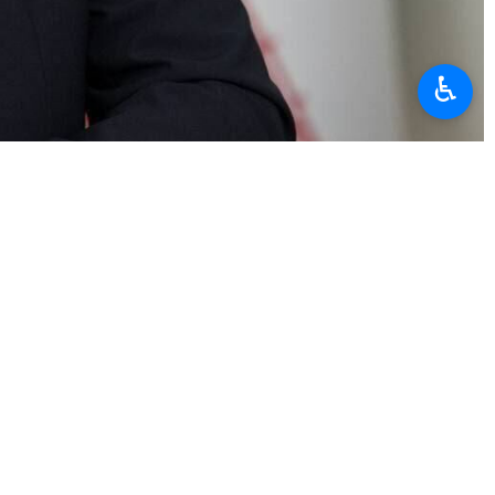
♿︎
альным и жестким заявлением, пообещав неотвратимое
ва МИД Ирана подчеркнул неразрывную связь между поколениями
нка ни в этом мире, ни в ином», подчеркнув глубину трагедии
каждого убитого ребенка, мать или отца.