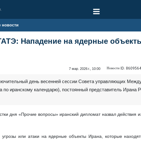
г.
е новости
ГАТЭ: Нападение на ядерные объекты
Новости ID:
860956
7 мар. 2026 г., 10:00
аключительный день весенней сессии Совета управляющих Междун
ода по иранскому календарю), постоянный представитель Ирана 
стки дня «Прочие вопросы» иранский дипломат назвал действия 
 угрозы или атаки на ядерные объекты Ирана, которые находя