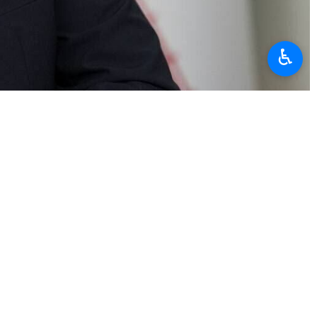
♿︎
дера революции беспрецедентным и опасным актом и
ховного лидера Исламской революции является «очень опасным,
и сделать более опасными уровни конфликтов.
удет действовать в рамках своего законного права на самооборону
 руководства и дела ведутся в соответствии с конституционными
».