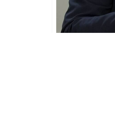
Тегеран — ИРНА. Министр инос
подчеркнул, что Тегеран будет
Как сообщает ИРНА в воскресень
беспрецедентным и явным нарушен
Аракчи, подчеркнув, что «мы не у
и не видит ограничений на этом пу
Он также сообщил о начале закон
процедурами. По его словам, «все