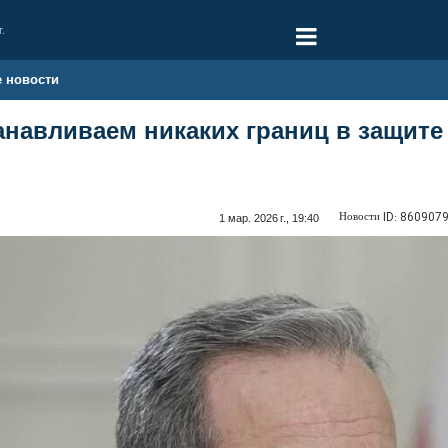
г.
е новости
анавливаем никаких границ в защите
Новости ID:
860907
1 мар. 2026 г., 19:40