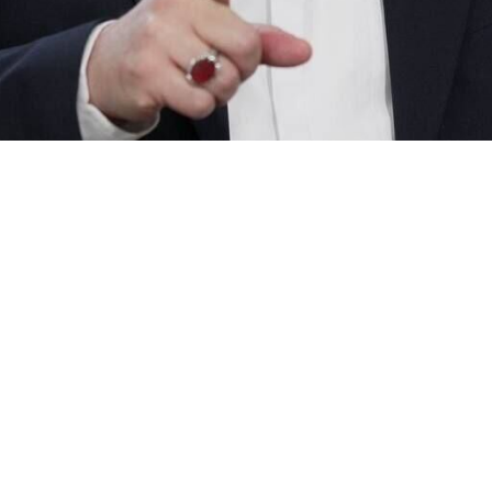
транных дел Ирана в интервью Al Jazeera назвал убийство ли
 защищать себя без каких-либо ограничений.
е, Сейед Аббас Аракчи заявил, что операция по устранению Вер
ием международного права», и её последствия могут усложнить 
станавливаем никаких границ в защите себя», отметил, что Иран б
ти.
ного процесса внутри страны, заявив, что создан Временный совет
 дела в стране идут организованно и в соответствии с конституцией