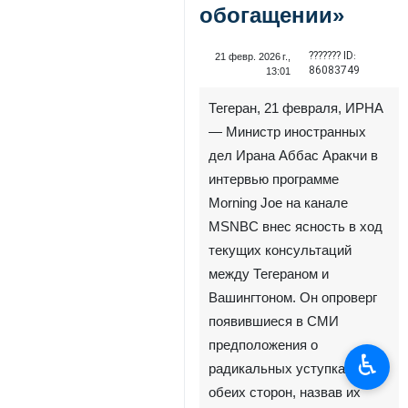
обогащении»
??????? ID:
21 февр. 2026 г.,
86083749
13:01
Тегеран, 21 февраля, ИРНА
— Министр иностранных
дел Ирана Аббас Аракчи в
интервью программе
Morning Joe на канале
MSNBC внес ясность в ход
текущих консультаций
между Тегераном и
Вашингтоном. Он опроверг
появившиеся в СМИ
предположения о
♿︎
радикальных уступках с
обеих сторон, назвав их