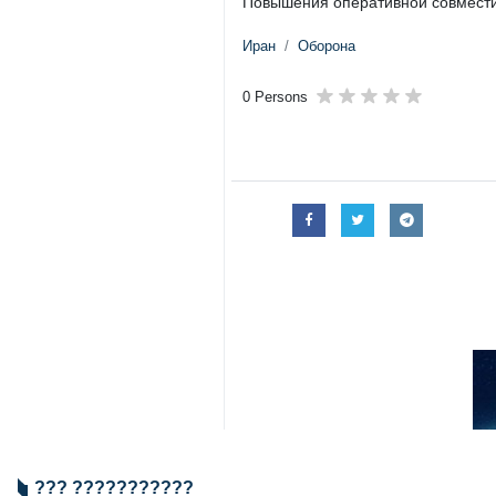
Повышения оперативной совмести
Иран
Оборона
0 Persons
??? ???????????