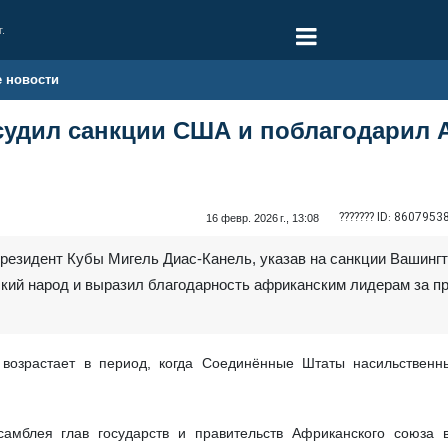
г.
е новости
судил санкции США и поблагодарил 
??????? ID:
8607953
16 февр. 2026 г., 13:08
Президент Кубы Мигель Диас-Канель, указав на санкции Вашингт
кий народ и выразил благодарность африканским лидерам за п
 возрастает в период, когда Соединённые Штаты насильствен
ссамблея глав государств и правительств Африканского союз