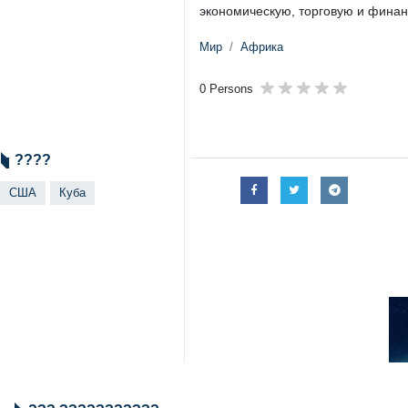
экономическую, торговую и финан
Мир
Африка
0 Persons
????
США
Куба