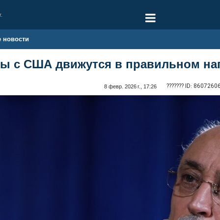
г.
е новости
ры с США движутся в правильном н
??????? ID:
8607260
8 февр. 2026 г., 17:26