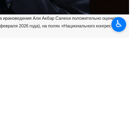
а ирановедения Али Акбар Салехи положительно оценил
♿︎
февраля 2026 года), на полях «Национального конгресса по
чь козни некоторых международных игроков, я чувствую, что на
 конструктивными, хотя вопрос степени доверия к ним остается
м, внешних врагов достаточно, чтобы не допускать проявлений