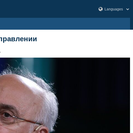
аправлении
6