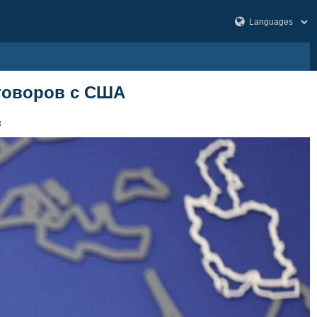
говоров с США
8