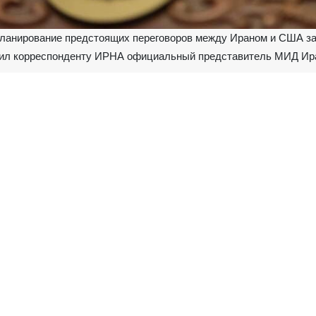
ланирование предстоящих переговоров между Ираном и США за
ил корреспонденту ИРНА официальный представитель МИД Ира
ршено, и в настоящее время продолжаются консультации по окон
 сказал Багаи.
нательность всем дружественным странам, которые с ответстве
ческого процесса.
ругих стран региона заявили о своей готовности принять у себя п