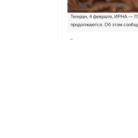
Тегеран, 4 февраля, ИРНА — П
продолжаются. Об этом сообщ
«Планирование переговоров заве
объявлено в ближайшее время», —
Представитель МИД выразил приз
условий формирования дипломати
«И Турция, и Оман, а также ряд д
он.
Иран
Политика
0 Persons