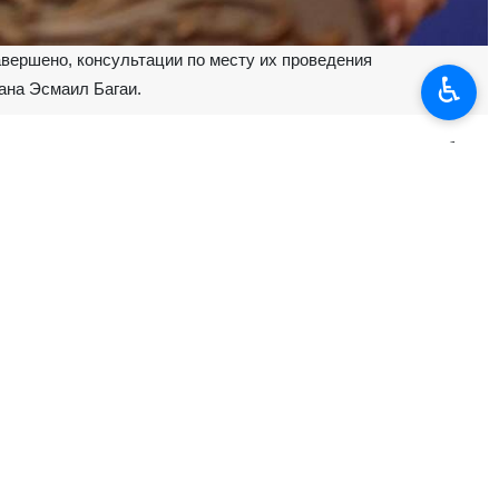
вершено, консультации по месту их проведения
♿︎
на Эсмаил Багаи.
чательному определению места их проведения, о котором будет
нным подходом и доброй волей приложили усилия для создания
ереговоры, что имеет для нас весьма важное значение», — отметил