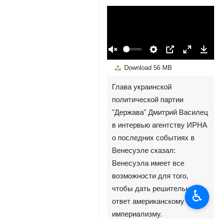
00:00
Play
Unmute
Settings
PIP
Enter
Down
Download
56 MB
fullscreen
Глава украинской
политической партии
"Держава" Дмитрий Василец
в интервью агентству ИРНА
о последних событиях в
Венесуэле сказал:
Венесуэла имеет все
возможности для того,
чтобы дать решительный
♿︎
ответ американскому
империализму.