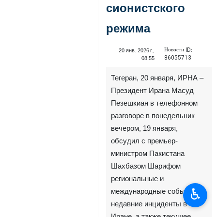
сионистского
режима
Новости ID:
20 янв. 2026 г.,
86055713
08:55
Тегеран, 20 января, ИРНА –
Президент Ирана Масуд
Пезешкиан в телефонном
разговоре в понедельник
вечером, 19 января,
обсудил с премьер-
министром Пакистана
Шахбазом Шарифом
региональные и
♿︎
международные события,
недавние инциденты в
Иране, а также текущее