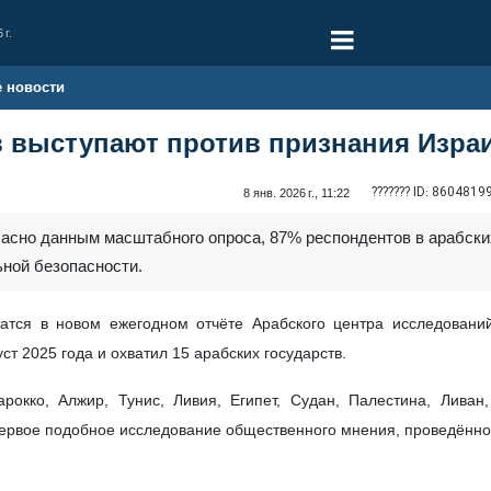
 г.
е новости
в выступают против признания Изра
??????? ID:
8604819
8 янв. 2026 г., 11:22
ласно данным масштабного опроса, 87% респондентов в арабски
ьной безопасности.
жатся в новом ежегодном отчёте Арабского центра исследовани
ст 2025 года и охватил 15 арабских государств.
окко, Алжир, Тунис, Ливия, Египет, Судан, Палестина, Ливан,
 первое подобное исследование общественного мнения, проведённ