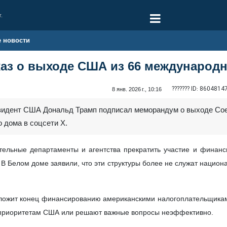
г.
е новости
каз о выходе США из 66 международ
??????? ID:
8604814
8 янв. 2026 г., 10:16