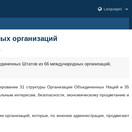
ных организаций
7