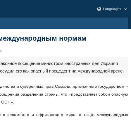
у международным нормам
28
законное посещение министром иностранных дел Израиля
осудил его как опасный прецедент на международной арене.
динства и суверенных прав Сомали, признанного государством –
поощрения разделения страны, что «представляет собой опасную
ы ООН».
ств исламского и африканского мира, а также международных