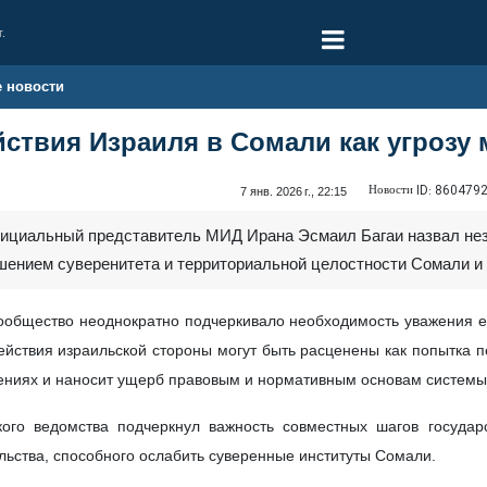
г.
е новости
ействия Израиля в Сомали как угроз
Новости ID:
860479
7 янв. 2026 г., 22:15
фициальный представитель МИД Ирана Эсмаил Багаи назвал не
ением суверенитета и территориальной целостности Сомали и 
ообщество неоднократно подчеркивало необходимость уважения е
ействия израильской стороны могут быть расценены как попытка 
ниях и наносит ущерб правовым и нормативным основам систем
кого ведомства подчеркнул важность совместных шагов государ
льства, способного ослабить суверенные институты Сомали.