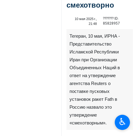
смехотворно
??????? ID:
10 мая 2025 г.,
85828957
21:48
Тегеран, 10 мая, ИРНА -
Представительство
Исламской Республики
Иран при Организации
Объединенных Наций в
ответ на утверждение
агентства Reuters о
поставке пусковых
установок ракет Fath в
Россию назвало это
утверждение
♿︎
«смехотворным».