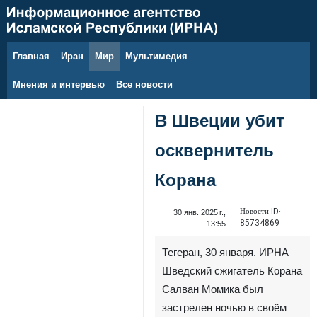
Главная
Иран
Мир
Мультимедия
6 августа 2026 г.
Мнения и интервью
Все новости
В Швеции убит
осквернитель
Корана
Новости ID:
30 янв. 2025 г.,
85734869
13:55
Тегеран, 30 января. ИРНА —
Шведский сжигатель Корана
Салван Момика был
застрелен ночью в своём