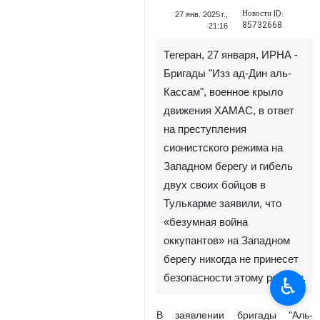
Новости ID:
27 янв. 2025 г.,
85732668
21:16
Тегеран, 27 января, ИРНА -
Бригады "Изз ад-Дин аль-
Кассам", военное крыло
движения ХАМАС, в ответ
на преступления
сионистского режима на
Западном берегу и гибель
двух своих бойцов в
Тулькарме заявили, что
«безумная война
оккупантов» на Западном
берегу никогда не принесет
безопасности этому режиму.
♿︎
В заявлении бригады "Аль-