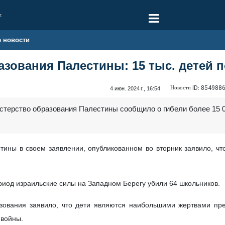
г.
е новости
зования Палестины: 15 тыс. детей п
Новости ID:
854988
4 июн. 2024 г., 16:54
стерство образования Палестины сообщило о гибели более 15 0
ины в своем заявлении, опубликованном во вторник заявило, чт
ериод израильские силы на Западном Берегу убили 64 школьников.
зования заявило, что дети являются наибольшими жертвами пре
 войны.