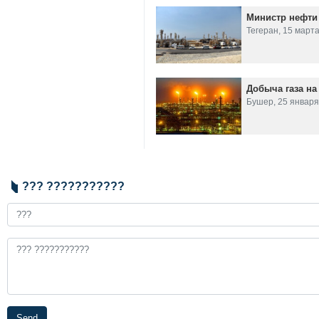
Министр нефти
Тегеран, 15 мар
Добыча газа на
Бушер, 25 январ
??? ???????????
Send