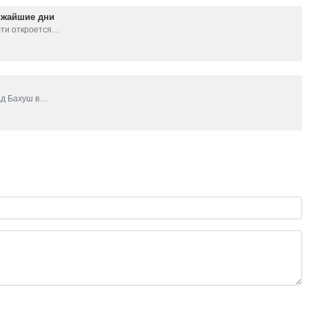
ижайшие дни
фти откроется…
ад Бахуш в…