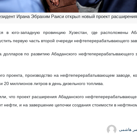
резидент Ирана Эбрахим Раиси открыл новый проект расширени
ся в юго-западную провинцию Хузестан, где расположены А
устить первую часть второй очереди нефтеперерабатывающего зав
да долларов по развитию Абаданского нефтеперерабатывающего 
ого проекта, производство на нефтеперерабатывающем заводе, ко
и 20 миллионов литров в день дизельного топлива.
или, что проект расширения Абаданского нефтеперерабатывающег
т нефти, и на завершение цепочки создания стоимости в нефтяном
صر هاشمی