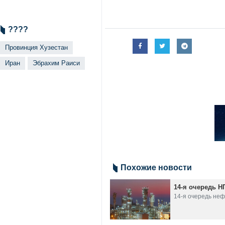
????
Провинция Хузестан
Иран
Эбрахим Раиси
Похожие новости
14-я очередь 
14-я очередь н