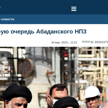
г.
е новости
рую очередь Абаданского НПЗ
??????? ID:
8506227
20 мар. 2023 г., 12:23