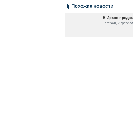
Тегеран, 10 марта, ИРНА - Пре
Sukhoi-35 у России, но информ
Постоянное представительство Ир
возможность продажи Ирану истреб
Иранская миссия в ООН добавила,
Ирану был снят в соответствии с
Представительство Ирана не сообщ
«Подробности не разглашались, п
Иран
Политика
0 Persons
Теги