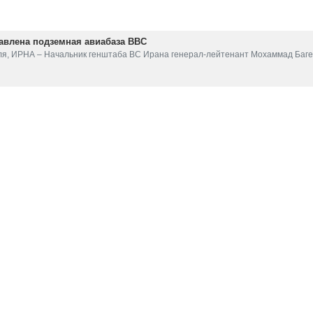
дставительство Ирана в ООН, как сообщается, заявило, что стр
ация о количестве этих самолетов и сроках поставки является 
ана при ООН заявило, что «после окончания ирано-иракской войн
ителей, и Россия объявила, что готова их продать».
 что «истребители Sukhoi-35 технически одобрены Ираном. После 
 резолюцией 2231 Совета Безопасности ООН, Иран, наконец, соглас
ило, когда и сколько истребителей будет доставлено в Иран.
оскольку информация засекречена», - отметили в миссии.
Shahram 